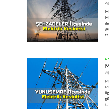
Ağ
Ma
Ma
il
gü
ta
MA
M
Ağ
Ma
Ma
il
gü
ta