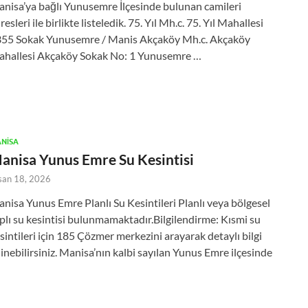
nisa’ya bağlı Yunusemre İlçesinde bulunan camileri
resleri ile birlikte listeledik. 75. Yıl Mh.c. 75. Yıl Mahallesi
55 Sokak Yunusemre / Manis Akçaköy Mh.c. Akçaköy
hallesi Akçaköy Sokak No: 1 Yunusemre …
NISA
anisa Yunus Emre Su Kesintisi
san 18, 2026
nisa Yunus Emre Planlı Su Kesintileri Planlı veya bölgesel
plı su kesintisi bulunmamaktadır.Bilgilendirme: Kısmi su
sintileri için 185 Çözmer merkezini arayarak detaylı bilgi
inebilirsiniz. Manisa’nın kalbi sayılan Yunus Emre ilçesinde