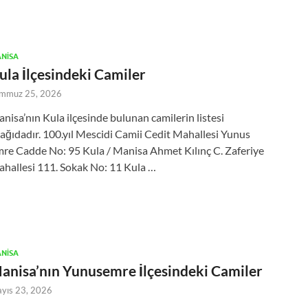
NISA
ula İlçesindeki Camiler
mmuz 25, 2026
nisa’nın Kula ilçesinde bulunan camilerin listesi
ağıdadır. 100.yıl Mescidi Camii Cedit Mahallesi Yunus
re Cadde No: 95 Kula / Manisa Ahmet Kılınç C. Zaferiye
hallesi 111. Sokak No: 11 Kula …
NISA
anisa’nın Yunusemre İlçesindeki Camiler
yıs 23, 2026