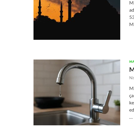
Ma
ad
53
Ma
MA
M
Ni
Ma
ça
ke
ed
…