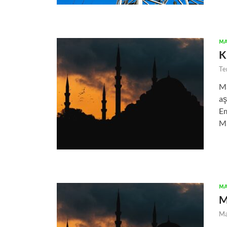
MA
K
Te
Ma
aş
Em
Ma
MA
M
Ma