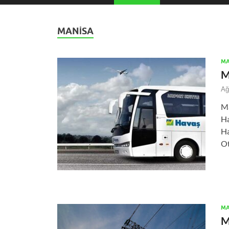
MANISA
MA
M
Ağ
Ma
Ha
Ha
Ot
MA
M