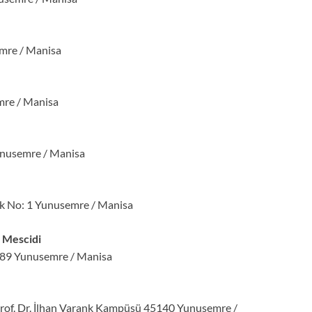
mre / Manisa
mre / Manisa
unusemre / Manisa
k No: 1 Yunusemre / Manisa
i Mescidi
189 Yunusemre / Manisa
rof. Dr. İlhan Varank Kampüsü 45140 Yunusemre /