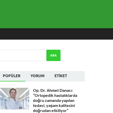
ARA
POPÜLER
YORUM
ETIKET
Op. Dr. Ahmet Danacı:
“Ortopedik hastalıklarda
doğru zamanda yapılan
tedavi, yaşam kalitesini
doğrudan etkiliyor”